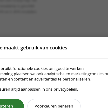
zwaailamp is geschikt
BFR en E-BFR modellen.
e maakt gebruik van cookies
bruikt functionele cookies om goed te werken.
emming plaatsen we ook analytische en marketingcookies o
eten en content en advertenties te personaliseren.
euren altijd aanpassen in ons privacybeleid.
” te beoordelen
epteren
Voorkeuren beheren