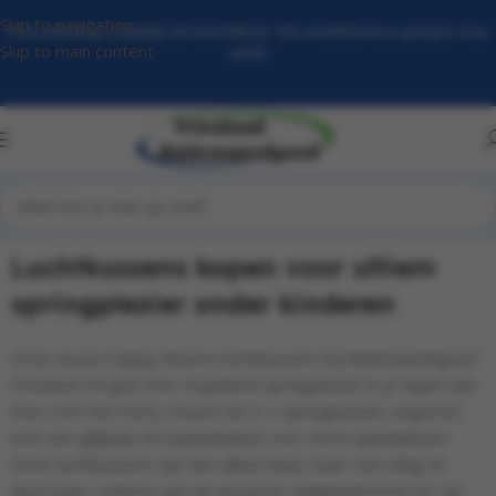
Skip to navigation
Onze webshop is tijdelijk niet beschikbaar. We verwelkomen je graag in onze
Skip to main content
winkel​
Home
Luchtkussens
Luchtkussens kopen voor ultiem
springplezier onder kinderen
Onze Avyna Happy Bounce luchtkussens bij Buitenspeelgoed
Friesland zorgen voor ongekend springplezier in je eigen tuin.
Kies voor het Party House Fun 3-1 springkussen, uitgerust
met een glijbaan en basketbalnet voor extra speelplezier.
Deze luchtkussens zijn niet alleen leuk, maar ook veilig en
duurzaam, voldoen aan de nieuwste veiligheidseisen en zijn