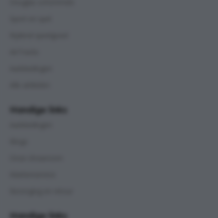
Douglas schommels
Sport en spel
Rijdend speelgoed
AirTracks
Aanbiedingen
Alle artikelen
Handige links
Aanbiedingen
Blogs
Onze showroom
Klantenservice
Bezorging en retour
Handige links