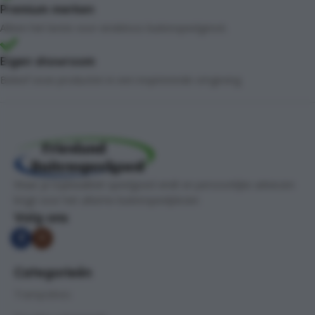
Premium merken
Alleen het beste voor eindeloos buitenspeelgenot.
Eigen showroom
Beleef onze producten in een inspirerende omgeving.
Waar je topkwaliteit speelgoed vindt en persoonlijke adviezen
krijgt voor het ultieme buitenspeelplezier.
Volg ons
Categorieën
Trampolines