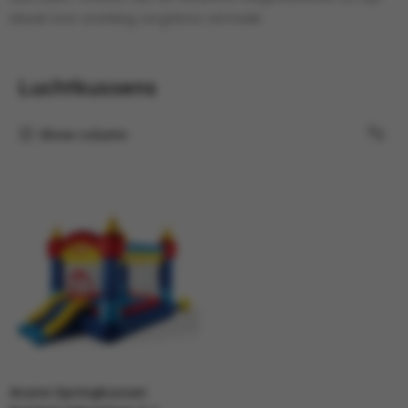
ideaal voor urenlang zorgeloos vermaak.
Luchtkussens
Show column
Avyna Springkussen