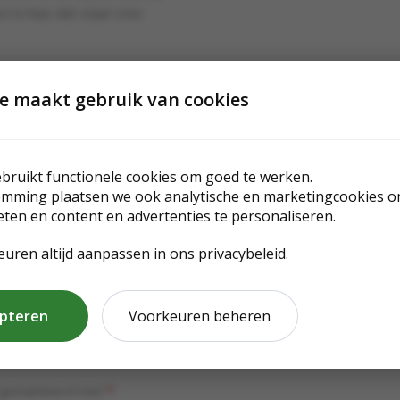
 in huis dat staat voor
e maakt gebruik van cookies
bruikt functionele cookies om goed te werken.
emming plaatsen we ook analytische en marketingcookies o
eten en content en advertenties te personaliseren.
euren altijd aanpassen in ons privacybeleid.
epteren
Voorkeuren beheren
t veiligheidsnet” te beoordelen
*
n gemarkeerd met