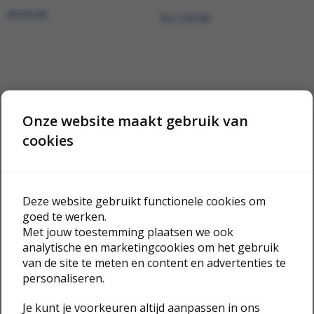
€
539.00
€
2,129.00
Onze website maakt gebruik van
cookies
Berg Trampoline Ultim
Berg Trampoline Elite
Deze website gebruikt functionele cookies om
Champion Flatground
Flatground 430 cm
330×220 cm
goed te werken.
Trampolines
Met jouw toestemming plaatsen we ook
Trampolines
Berg
analytische en marketingcookies om het gebruik
Berg
van de site te meten en content en advertenties te
Op voorraad
personaliseren.
Op voorraad
€
1,619.00
Je kunt je voorkeuren altijd aanpassen in ons