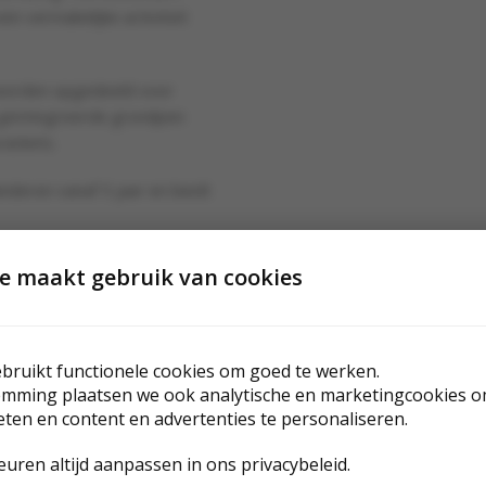
een vermakelijke activiteit
s worden opgedeeld voor
n geïntegreerde grondpen
rackets.
inderen vanaf 5 jaar en biedt
e maakt gebruik van cookies
bruikt functionele cookies om goed te werken.
emming plaatsen we ook analytische en marketingcookies o
eten en content en advertenties te personaliseren.
euren altijd aanpassen in ons privacybeleid.