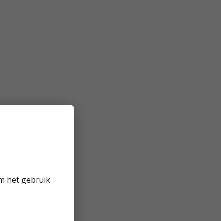
m het gebruik