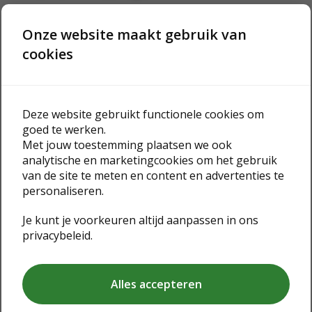
Onze website maakt gebruik van
0 reviews
cookies
0
0
0
Deze website gebruikt functionele cookies om
goed te werken.
0
Met jouw toestemming plaatsen we ook
0
analytische en marketingcookies om het gebruik
Wees de eerste om “Berg Veiligheidsvlag L” te
van de site te meten en content en advertenties te
beoordelen
personaliseren.
Je e-mailadres wordt niet gepubliceerd.
Vereiste velden
Je kunt je voorkeuren altijd aanpassen in ons
*
zijn gemarkeerd met
privacybeleid.
*
Je waardering
*
Waarde voor het geld
Alles accepteren
*
Levensduur