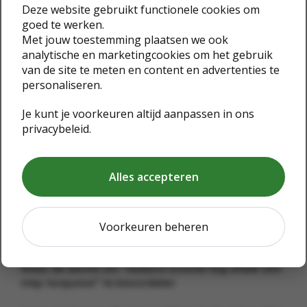
praktische keuze met een strak ontwerp en
Deze website gebruikt functionele cookies om
goed te werken.
betrouwbare prestaties
Met jouw toestemming plaatsen we ook
analytische en marketingcookies om het gebruik
van de site te meten en content en advertenties te
personaliseren.
Klantbeoordelingen
Je kunt je voorkeuren altijd aanpassen in ons
privacybeleid.
0 reviews
0
Alles accepteren
0
0
Voorkeuren beheren
0
0
Wees de eerste om “Hudora scooter big wheel 205
step turquoise” te beoordelen