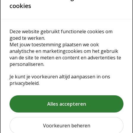
cookies
0
0
0
Deze website gebruikt functionele cookies om
Wees de eerste om “Berg Beschermingsset M” te
goed te werken.
beoordelen
Met jouw toestemming plaatsen we ook
Je e-mailadres wordt niet gepubliceerd.
Vereiste velden
analytische en marketingcookies om het gebruik
*
van de site te meten en content en advertenties te
zijn gemarkeerd met
personaliseren.
*
Je waardering
Je kunt je voorkeuren altijd aanpassen in ons
*
Waarde voor het geld
privacybeleid.
*
Levensduur
*
Levering
Alles accepteren
*
Je beoordeling
Voorkeuren beheren