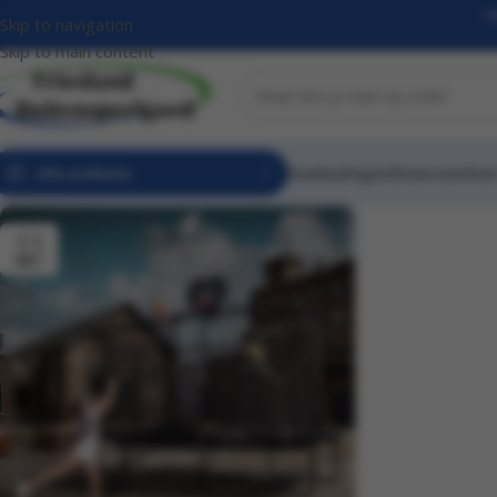
On
Skip to navigation
Skip to main content
Alle artikelen
Aanbiedingen
Showroom
Over
11
MRT