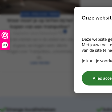
BLOGS
,
SPEELGOED TRENDS
Onze websit
Waar moet je op letten bij het
kopen van een trampoline?
0
Geplaatst door
Sebastiaan
Deze website ge
En dat merken we in de winkel dan ook
Met jouw toest
al gauw, we krijgen weer allerlei
9,1
van de site te m
vragen over Trampolines, schommels,
de...
Je kunt je voork
Lees Verder
Alles acc
Strenge kwaliteiteisen
Adv