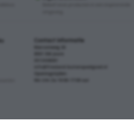
ndeloos
Beleef onze producten in een inspirerende
omgeving.
Contact informatie
ks
Marconiweg 20
8501 XM Joure
0513438081
info@friesland-buitenspeelgoed.nl
Openingstijden:
Wo t/m Za 10:00-17:00 uur
waarden