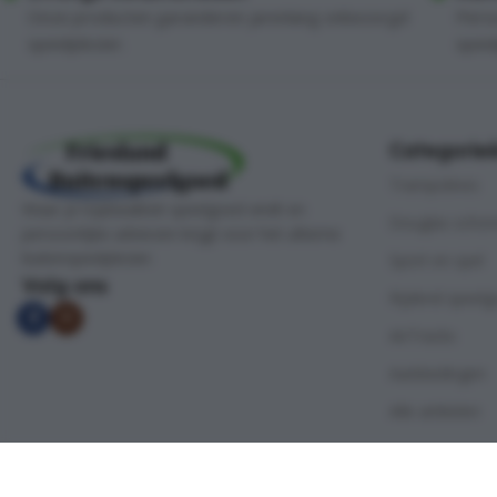
Onze producten garanderen jarenlang onbezorgd
Perso
speelplezier.
speel
Categorie
Trampolines
Waar je topkwaliteit speelgoed vindt en
Douglas scho
persoonlijke adviezen krijgt voor het ultieme
buitenspeelplezier.
Sport en spel
Volg ons
Rijdend speel
AirTracks
Aanbiedingen
Alle artikelen