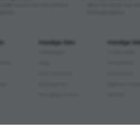
onlijk service voor het perfecte
Alleen het beste voor ei
plezier.
buitenspeelgenot.
ën
Handige links
Handige lin
Aanbiedingen
Cookie beleid
mmels
Blogs
Privacybeleid
Onze showroom
Retourbeleid
goed
Klantenservice
Algemene voor
Bezorging en retour
Klachten